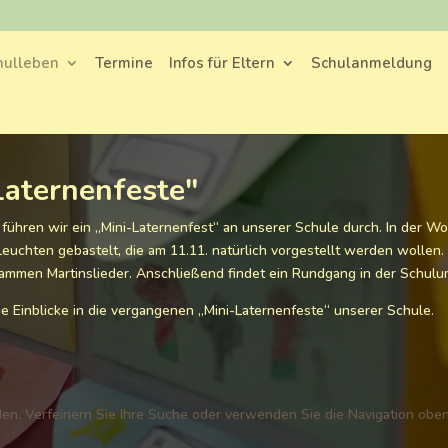
hulleben
Termine
Infos für Eltern
Schulanmeldung
Laternenfeste"
 führen wir ein „Mini-Laternenfest“ an unserer Schule durch. In der 
euchten gebastelt, die am 11.11. natürlich vorgestellt werden wollen.
ammen Martinslieder. Anschließend findet ein Rundgang in der Schulu
ie Einblicke in die vergangenen „Mini-Laternenfeste“ unserer Schule.
en. Verfeinern Sie Ihre Suche oder verwenden Sie die Navigation oben