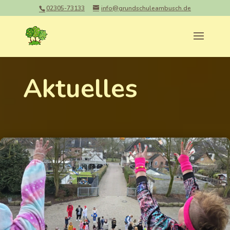
02305-73133
info@grundschuleambusch.de
Aktuelles