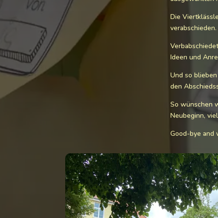
Die Viertklässl
verabschieden.
Verbabschiedet 
Ideen und Anre
Und so blieben
den Abschiedss
So wünschen wi
Neubeginn, viel
Good-bye and w