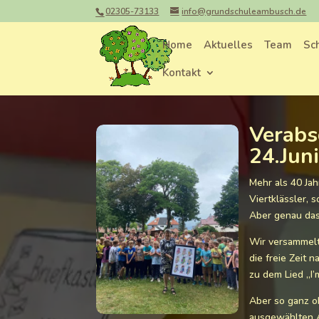
02305-73133
info@grundschuleambusch.de
Home
Aktuelles
Team
Sc
Kontakt
Verabs
24.Jun
Mehr als 40 Jah
Viertklässler, 
Aber genau das 
Wir versammelt
die freie Zeit 
zu dem Lied „I’
Aber so ganz o
ausgewählten A