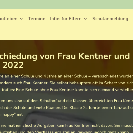
hulleben
Termine
Infos für Eltern
Schulanmeldung
chiedung von Frau Kentner und 
i 2022
re an einer Schule und 4 Jahre an einer Schule – verabschiedet wurde
sondern auch Frau Kentner. Sie selbst behauptete oft im Scherz von sic
traf es: Eine Schule ohne Frau Kentner konnte sich niemand vorstellen.
en uns also auf dem Schulhof und die Klassen überreichten Frau Ken
nach der Schule und viele Blumen. Die Klasse 2a führte einen Tanz auf
m happy“ mit.
hne mathematische Aufgaben kam Frau Kentner nicht davon. Sie musste 
ufgaben und den Viertklässlern stellen, gewann jedoch ganz knapp.